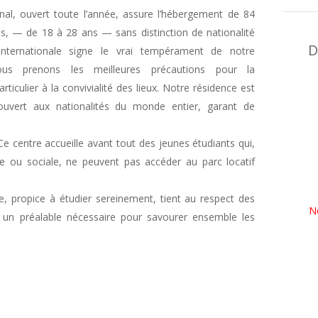
onal, ouvert toute l’année, assure l’hébergement de 84
res, — de 18 à 28 ans — sans distinction de nationalité
D
internationale signe le vrai tempérament de notre
nous prenons les meilleures précautions pour la
ticulier à la convivialité des lieux. Notre résidence est
ouvert aux nationalités du monde entier, garant de
Ce centre accueille avant tout des jeunes étudiants qui,
ère ou sociale, ne peuvent pas accéder au parc locatif
e, propice à étudier sereinement, tient au respect des
N
e, un préalable nécessaire pour savourer ensemble les