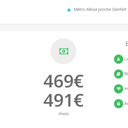
Métro Alésia proche Denfert
La
469
€
Bi
In
491
€
Ac
/mois