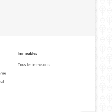
Immeubles
Tous les immeubles
5ème
nal –