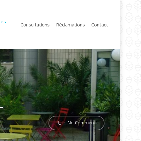
nes
Consultations
Réclamations
Contact
–
No Comments