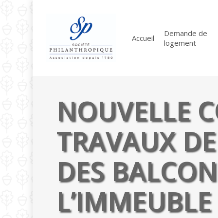
Skip
to
main
Demande de
Accueil
logement
content
NOUVELLE C
TRAVAUX DE
DES BALCON
L’IMMEUBLE 