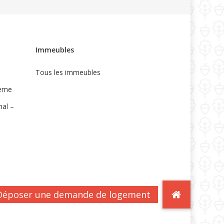
Immeubles
Tous les immeubles
5ème
nal –