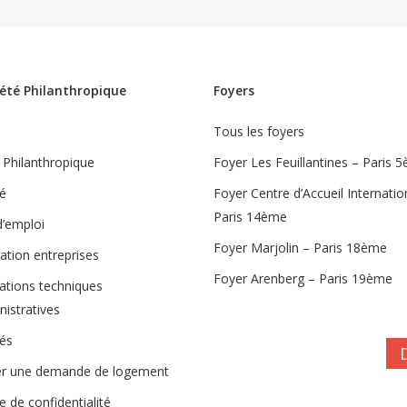
iété Philanthropique
Foyers
e
Tous les foyers
 Philanthropique
Foyer Les Feuillantines – Paris 
té
Foyer Centre d’Accueil Internatio
Paris 14ème
d’emploi
Foyer Marjolin – Paris 18ème
ation entreprises
Foyer Arenberg – Paris 19ème
ations techniques
nistratives
tés
r une demande de logement
ue de confidentialité